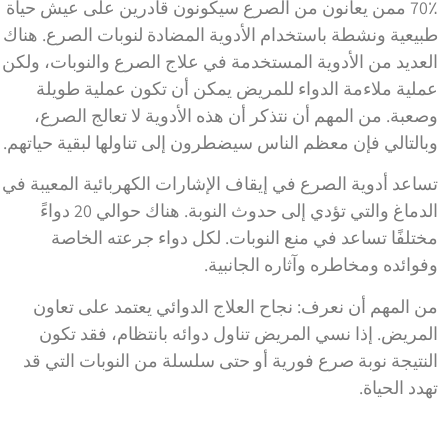
70٪ ممن يعانون من الصرع سيكونون قادرين على عيش حياة
طبيعية ونشطة باستخدام الأدوية المضادة لنوبات الصرع. هناك
العديد من الأدوية المستخدمة في علاج الصرع والنوبات، ولكن
عملية ملاءمة الدواء للمريض يمكن أن تكون عملية طويلة
وصعبة. من المهم أن نتذكر أن هذه الأدوية لا تعالج الصرع،
وبالتالي فإن معظم الناس سيضطرون إلى تناولها لبقية حياتهم.
تساعد أدوية الصرع في إيقاف الإشارات الكهربائية المعيبة في
الدماغ والتي تؤدي إلى حدوث النوبة. هناك حوالي 20 دواءً
مختلفًا تساعد في منع النوبات. لكل دواء جرعته الخاصة
وفوائده ومخاطره وآثاره الجانبية.
من المهم أن نعرف: نجاح العلاج الدوائي يعتمد على تعاون
المريض. إذا نسي المريض تناول دوائه بانتظام، فقد تكون
النتيجة نوبة صرع فورية أو حتى سلسلة من النوبات التي قد
تهدد الحياة.