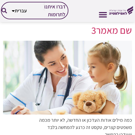
العربية
דברו איתנו
עברית
English
לתרומות
שם מאמר3
הזכויות שלך
הפעילות שלנו
אבחון וטיפול
על אפילפסיה
החיים עם אפילפסיה
כמה מילים אודות העדכון או החדשה, לא יותר מכמה
משפטים קצרים, טקסט זה כרגע להמחשה בלבד
ויעודכן בהמשך.