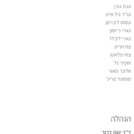
ענת גורן
עו"ד גיל ווייט
עמוס ליברמן
גארי ג'ייסון
גארי ליבלר
צח חריט
צחי פלאטו
אופיר גל
אלעד מאור
מוחמד פריג'
הנהלה
ד"ר יונת דרור