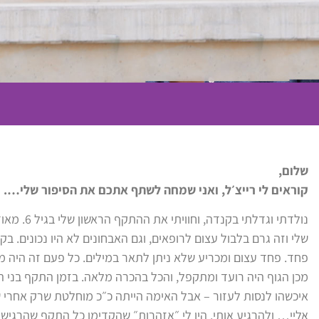
שלום,
קוראים לי רייצ׳ל, ואני שמחה לשתף אתכם את הסיפור שלי….
נולדתי וגדלת
שלי וזה גרם בלבול עצום לרופאים, וגם האבחונים לא היו נכונים. ב
פחד. פחד עצום ומכריע שלא ניתן לתאר במילים. כל פעם זה היה 
מכן הגוף היה רועד ומתקפל, והכל בהכרה מלאה. בזמן התקף בני ה
איכשהו לנסות לעזור – אבל האימה הייתה כ״כ מוחלטת שרק אחרי
אליי… ולהרגיע אותי. היו לי ״אזהרות״ שהקדימו כל התקף שהרגישו