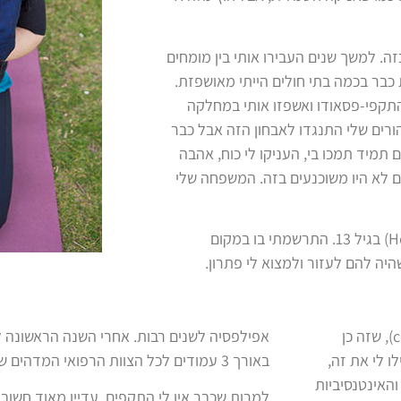
ה. למשך שנים העבירו אותי בין מומחים
כבר בכמה בתי חולים הייתי מאושפזת.
בו הרופאים שמדובר בהתקפי-פסאודו ואשפזו אותי במחלקה
ורים שלי התנגדו לאבחון הזה אבל כבר
 תמיד תמכו בי, העניקו לי כוח, אהבה
ם לא היו משוכנעים בזה. המשפחה שלי
הגעתי לביה״ח לילדים חולים בטורונטו (Hospital for Sick Children) בגיל 13. התרשמתי בו במקום
יה להם לעזור ולמצוא לי פתרון.
הם הבינו שם שמדובר בהתקפים מורכבים-חלקית (complex-partial), שזה כן
אפילפסיה לשנים רבות. אחרי השנה הראשונה
ו לי את זה,
באורך 3 עמודים לכל הצוות הרפואי המדהים שלי – צוות עובדי הניסים שלי.
האינטנסיביות
למרות שכבר אין לי התקפים, עדיין מאוד חשוב