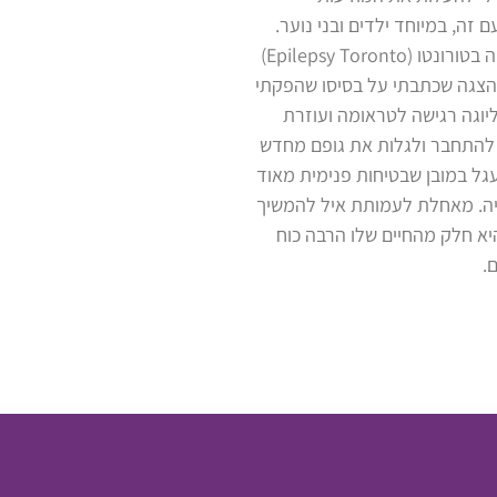
זה, במיוחד ילדים ובני נוער.
גייסתי תרומות למען פעילות הארגון לאפילפסיה בטורונטו (Epilepsy Toronto)
בהצגה שכתבתי על בסיסו שהפקתי
 ליוגה רגישה לטראומה ועוזרת
, להתחבר ולגלות את גופם מחדש
גל במובן שבטיחות פנימית מאוד
יה. מאחלת לעמותת איל להמשיך
א חלק מהחיים שלו הרבה כוח
ם.