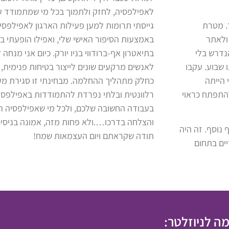
לאפילפסיה, לחזק ולתמוך בכל מי שמתמודד עם 
ד. מטרת
ולאתר
באמצעות הסיפור האישי שלי, ואפילו הופעתי 
נדרש בלי
בתיאטרון אף-ברודווי בניו יורק. כיום אני מנחה
ו שבוע. עקבו
לאנשים מרקעים שונים לייצור בטיחות פנימית
 הייתה
כחלק מתהליך ההחלמה. מבחינתי זו סגירת מע
 כישלון של המוח להתפתח כראוי
רלוונטית ובלתי נפרדת להתמודדות באפילפס
בעבודה החשובה שלכם, ולכל מי שאפילפסיה הי
והצלחה בדרכו….ולא פחות מזה, אמונה בניסי
 נוסף. זה היה
תודה שקראתם ויום העצמאות שמח!
ים בתחום
ה לניוזלטר: