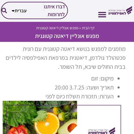
العربية
דברו איתנו
עברית
English
לתרומות
דף הבית
»
מפגש אונליין דיאטה קטוגנית
הזכויות שלך
הפעילות שלנו
אבחון וטיפול
על אפילפסיה
החיים עם אפילפסיה
מפגש אונליין דיאטה קטוגנית
מוזמנים למפגש בנושא דיאטה קטוגנית עם רונית
פכטהולד גולדמן, דיאטנית במרפאת האפילפסיה לילדים
בבית החולים שיבא, תל השומר.
מיקום: זום
תאריך ושעה: 3.7.25 20:00
הערות: תזכורת תשלח כיום לפני