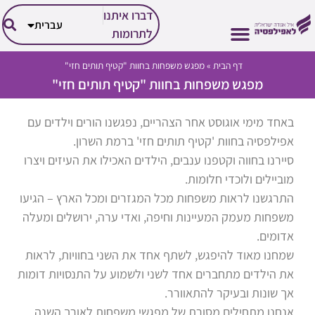
العربية
דברו איתנו
עברית
English
לתרומות
דף הבית
»
מפגש משפחות בחוות "קטיף תותים חזי"
הזכויות שלך
הפעילות שלנו
אבחון וטיפול
על אפילפסיה
החיים עם אפילפסיה
מפגש משפחות בחוות "קטיף תותים חזי"
באחד מימי אוגוסט אחר הצהריים, נפגשנו הורים וילדים עם
אפילפסיה בחוות 'קטיף תותים חזי' ברמת השרון.
סיירנו בחווה וקטפנו ענבים, הילדים האכילו את העיזים ויצרו
מוביילים ולוכדי חלומות.
התרגשנו לראות משפחות מכל המגזרים ומכל הארץ – הגיעו
משפחות מעמק המעיינות וחיפה, ואדי ערה, ירושלים ומעלה
אדומים.
שמחנו מאוד להיפגש, לשתף אחד את השני בחוויות, לראות
את הילדים מתחברים אחד לשני ולשמוע על התנסויות דומות
אך שונות ובעיקר להתאוורר.
אנחנו מתחילים מסורת של מפגשי משפחות לאורך השנה,