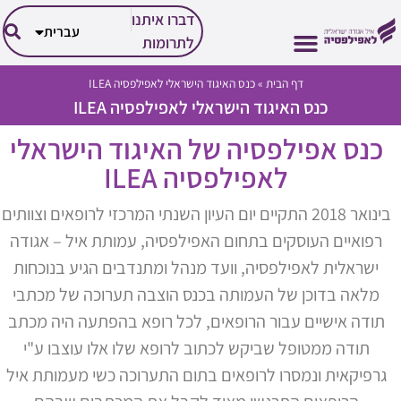
العربية
דברו איתנו
עברית
English
לתרומות
דף הבית
»
כנס האיגוד הישראלי לאפילפסיה ILEA
הזכויות שלך
הפעילות שלנו
אבחון וטיפול
על אפילפסיה
החיים עם אפילפסיה
כנס האיגוד הישראלי לאפילפסיה ILEA
כנס אפילפסיה של האיגוד הישראלי
לאפילפסיה ILEA
בינואר 2018 התקיים יום העיון השנתי המרכזי לרופאים וצוותים
רפואיים העוסקים בתחום האפילפסיה, עמותת איל – אגודה
ישראלית לאפילפסיה, וועד מנהל ומתנדבים הגיע בנוכחות
מלאה בדוכן של העמותה בכנס הוצבה תערוכה של מכתבי
תודה אישיים עבור הרופאים, לכל רופא בהפתעה היה מכתב
תודה ממטופל שביקש לכתוב לרופא שלו אלו עוצבו ע"י
גרפיקאית ונמסרו לרופאים בתום התערוכה כשי מעמותת איל