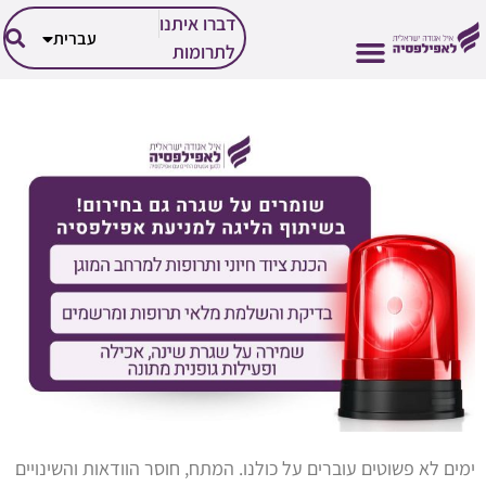
العربية
דברו איתנו
עברית
English
לתרומות
הזכויות שלך
הפעילות שלנו
אבחון וטיפול
על אפילפסיה
החיים עם אפילפסיה
ימים לא פשוטים עוברים על כולנו. המתח, חוסר הוודאות והשינויים