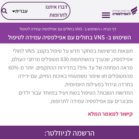
العربية
דברו איתנו
עברית
English
לתרומות
דף הבית
»
השימוש ב- VNS בחולים עם אפילפסיה עמידה לטיפול
השימוש ב- VNS בחולים עם אפילפסיה עמידה לטיפול
הזכויות שלך
הפעילות שלנו
אבחון וטיפול
על אפילפסיה
החיים עם אפילפסיה
תוצאות מרשימות במחקר חדש על טיפול בקוצב VNS לחולי
אפילפסיה, שנערך בהשתתפות 830 מטופלים מרחבי העולם,
מראה הפחתה של עד 75% בתדירות ההתקפים. יותר מ-60%
מהמטופלים חוו שיפור משמעותי באיכות החיים, עם ירידה
בחרדה וגידול בפעילות היומיומית.
החדשות הטובות? הטיפול בטוח ויעיל במיוחד עבור ילדים
ומבוגרים עם אפילפסיה עמידה לתרופות.
קישור למאמר המלא
הרשמה לניוזלטר: