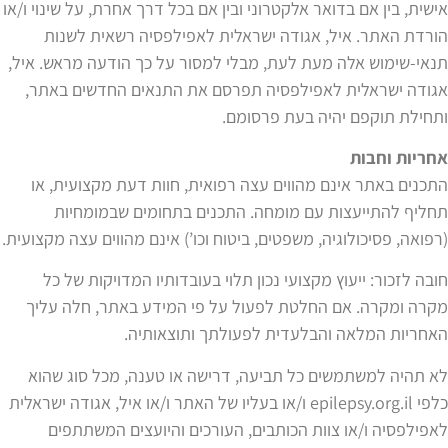
אישית, בין אם בדואר אלקטרוני ובין אם בכל דרך אחרת, על שינוי ו/או
הורדת האתר. איל, אגודה ישראלית לאפילפסיה רשאית לשנות
תנאי-שימוש אלה מעת לעת, מבלי למסור על כך הודעה מראש. איל,
אגודה ישראלית לאפילפסיה תפרסם את התנאים החדשים באתר,
ותחילת תוקפם יהיה בעת פרסומם.
אחריות וחבות
התכנים באתר אינם מהווים עצה רפואית, חוות דעת מקצועית, או
תחליף להתייעצות עם מומחה. התכנים בתחומים שבמומחיות
(רפואה, פסיכולוגיה, משפטים, ביטוח וכו’) אינם מהווים עצה מקצועית.
חובה לזכור: ייעוץ מקצועי נכון תלוי בעובדותיו המדויקות של כל
מקרה ומקרה. אם החלטת לפעול על פי המידע באתר, חלה עליך
האחריות המלאה והבלעדית לפעולתך ותוצאותיה.
לא תהיה למשתמשים כל תביעה, דרישה או טענה, מכל סוג שהוא
כלפי epilepsy.org.il ו/או בעליו של האתר ו/או איל, אגודה ישראלית
לאפילפסיה ו/או צוות הכותבים, העורכים והיועצים המשתתפים