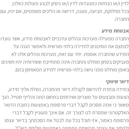
לדין ו/או הנחזות כמנוגדות לדין ו/או ניסיון לבצע פעולות כאלה;
בכל מחלוקת, תביעה, טענה, דרישה או הליכים משפטיים, אם יהיו, עם
החברה.
אבטחת מידע
החברה מפעילה מערכות ונהלים עדכניים לאבטחת מידע, אשר נועדו
לצמצם את הסיכונים לחדירה בלתי-מורשית ולאפשר הגנה על
המידע שהחברה אוספת. יחד עם זאת, מערכות ונהלים אלה לא
מעניקים בטחון מוחלט והחברה אינה מתחייבת ששירותיה יהיו חסינים
באופן מוחלט מפני גישה בלתי-מורשית למידע המאוחסן בהם.
דיוור שיווקי
במידה ובחרת להירשם לקבלת דיוור מהחברה, נשלח אליך מידע,
הצעות ומבצעים על מוצרים ושירותים בתחום התה והלייף סטייל. הנך
מאשר כי אתה מסכים לקבל דברי פרסומת באמצעות כתובת הדואר
האלקטרוני שמסרת לנו לצורך זה. אם אינך מעוניין לקבל דברי
פרסומת כאמור, אזי תוכל בכל עת לבטל את הסכמתך בדיוור עצמו
ולהסיר את עצמך מרשימת התפוצה באמצעות שליחת דוא”ל